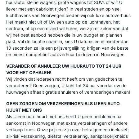
huurauto: kleine wagens, grote wagens tot SUVs of wilt U
liever met een cabriolet rijden? In veel steden en op veel
luchthavens van Noorwegen bieden wij ook luxe autoverhuur.
Het maakt niet uit of Uw een auto op de luchthaven, het
centrum, of op een eiland wil huren, we zijn er zeker van dat
wij het best aanbod hebben die in uw budget en plannen
past. Vul de locatie naam in, kies U datums en in minder dan
10 seconden zal je een prijsvergelijking krijgen van de beste
en meest competitief autoverhuur bedrijven in Noorwegen
VERANDER OF ANNULEER UW HUURAUTO TOT 24 UUR
VOOR HET OPHALEN!
Wij vinden dat iedereen recht heeft om van gedachten te
veranderen? Geen zorgen, U kunt tot 24 uur voordat uw de
huurwagen afhaalt gratis annuleren of veranderingen maken!
GEEN ZORGEN OM VERZEKERINGEN ALS U EEN AUTO
HUURT MET ONS
Als U een auto huurt met ons heeft U geen problemen na
aankomst in Noorwegen met extra verzekeringen of andere
verkoop trucs. Onze prijzen zijn over het algemeen inclusief;
all-risk verzekering, diefstal verzekering, aansprakelijkheids