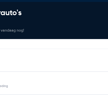
rauto's
er vandaag nog!
ieding