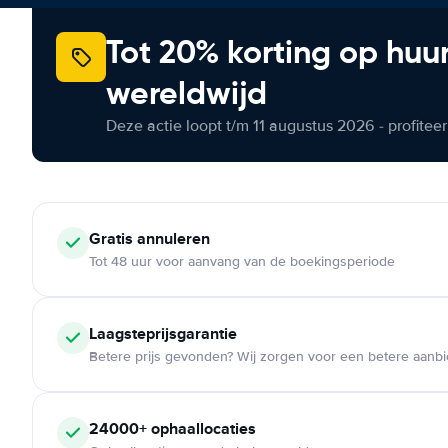
Tot 20% korting op huu
wereldwijd
Deze actie loopt t/m 11 augustus 2026 - profite
Gratis annuleren
Tot 48 uur voor aanvang van de boekingsperiode
Laagsteprijsgarantie
Betere prijs gevonden? Wij zorgen voor een betere aanb
24000+ ophaallocaties