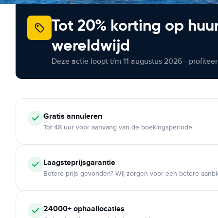
Tot 20% korting op huu
wereldwijd
Deze actie loopt t/m 11 augustus 2026 - profite
Gratis annuleren
Tot 48 uur voor aanvang van de boekingsperiode
Laagsteprijsgarantie
Betere prijs gevonden? Wij zorgen voor een betere aanb
24000+ ophaallocaties