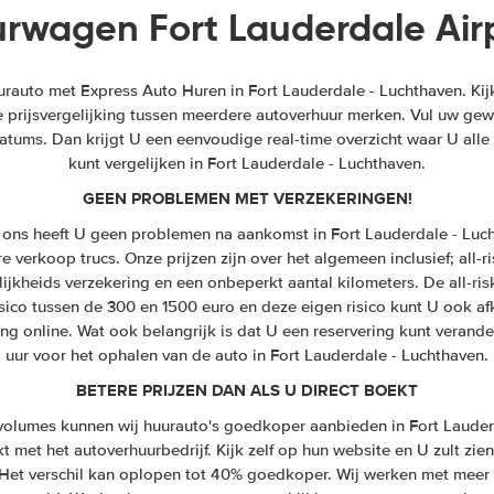
rwagen Fort Lauderdale Air
auto met Express Auto Huren in Fort Lauderdale - Luchthaven. Kijk 
ve prijsvergelijking tussen meerdere autoverhuur merken. Vul uw gew
atums. Dan krijgt U een eenvoudige real-time overzicht waar U alle
kunt vergelijken in Fort Lauderdale - Luchthaven.
GEEN PROBLEMEN MET VERZEKERINGEN!
 ons heeft U geen problemen na aankomst in Fort Lauderdale - Luch
 verkoop trucs. Onze prijzen zijn over het algemeen inclusief; all-ri
lijkheids verzekering en een onbeperkt aantal kilometers. De all-ri
sico tussen de 300 en 1500 euro en deze eigen risico kunt U ook a
ng online. Wat ook belangrijk is dat U een reservering kunt verand
uur voor het ophalen van de auto in Fort Lauderdale - Luchthaven.
BETERE PRIJZEN DAN ALS U DIRECT BOEKT
olumes kunnen wij huurauto's goedkoper aanbieden in Fort Lauder
t met het autoverhuurbedrijf. Kijk zelf op hun website en U zult zien
. Het verschil kan oplopen tot 40% goedkoper. Wij werken met meer