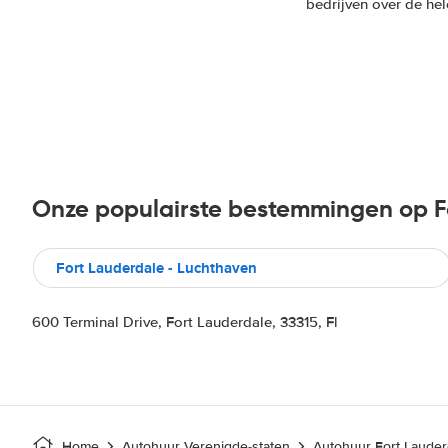
bedrijven over de he
Onze populairste bestemmingen op Fo
Fort Lauderdale - Luchthaven
600 Terminal Drive, Fort Lauderdale, 33315, Fl
Home
Autohuur Verenigde-staten
Autohuur Fort Lauder