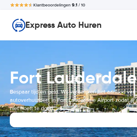
9.1
Klantbeoordelingen
/ 10
Express Auto Huren
Fort Lauderdal
Bespaar tijd en geld. Wij vergelijken het aanbod van
autoverhuurders in Fort Lauderdale Airport zodat jij 
niet hoeft te doen.