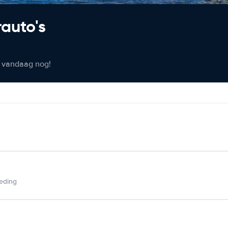
rauto's
er vandaag nog!
ieding