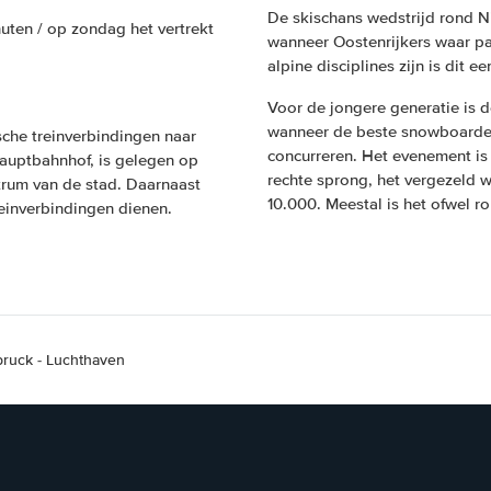
De skischans wedstrijd rond N
nuten / op zondag het vertrekt
wanneer Oostenrijkers waar pat
alpine disciplines zijn is dit 
Voor de jongere generatie is 
wanneer de beste snowboarder
ische treinverbindingen naar
concurreren. Het evenement is
 Hauptbahnhof, is gelegen op
rechte sprong, het vergezeld 
ntrum van de stad. Daarnaast
10.000. Meestal is het ofwel 
treinverbindingen dienen.
bruck - Luchthaven