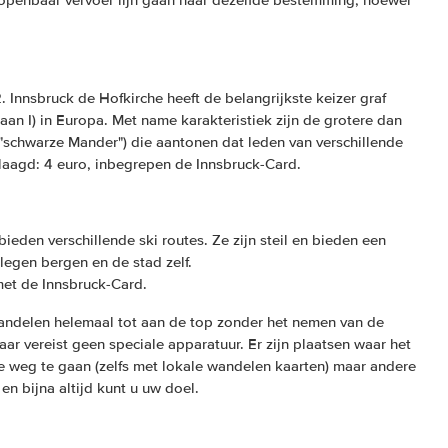
r openbaar vervoer lijn gaan naar dezelfde bestemming, hoewel
. Innsbruck de Hofkirche heeft de belangrijkste keizer graf
an I) in Europa. Met name karakteristiek zijn de grotere dan
"schwarze Mander") die aantonen dat leden van verschillende
rlaagd: 4 euro, inbegrepen de Innsbruck-Card.
ieden verschillende ski routes. Ze zijn steil en bieden een
elegen bergen en de stad zelf.
 met de Innsbruck-Card.
andelen helemaal tot aan de top zonder het nemen van de
aar vereist geen speciale apparatuur. Er zijn plaatsen waar het
ke weg te gaan (zelfs met lokale wandelen kaarten) maar andere
 en bijna altijd kunt u uw doel.