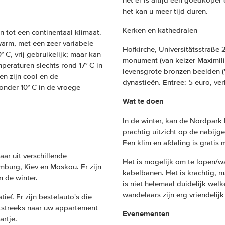
het er is altijd een goedkope
het kan u meer tijd duren.
Kerken en kathedralen
n tot een continentaal klimaat.
arm, met een zeer variabele
Hofkirche, Universitätsstraße 2
C, vrij gebruikelijk; maar kan
monument (van keizer Maximilia
eraturen slechts rond 17° C in
levensgrote bronzen beelden (
n zijn cool en de
dynastieën. Entree: 5 euro, ve
onder 10° C in de vroege
Wat te doen
In de winter, kan de Nordpark b
prachtig uitzicht op de nabijg
Een klim en afdaling is gratis
ar uit verschillende
Het is mogelijk om te lopen/w
mburg, Kiev en Moskou. Er zijn
kabelbanen. Het is krachtig, m
n de winter.
is niet helemaal duidelijk wel
wandelaars zijn erg vriendelijk
ief. Er zijn bestelauto's die
tstreeks naar uw appartement
Evenementen
artje.