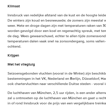
Klimaat
Innsbruck van redelijke afstand van de kust en de hoogte leide
De winters zijn koud en besneeuwde; de zomers zijn meestal w
weer. Hete en droge dagen zijn met temperaturen raken van 30° 
worden gevolgd door een koel en regenachtig spreuk, met temp
de dag. Wees gewaarschuwd, echter te allen tijde zomeravonde
temperaturen dalen vaak snel na zonsondergang, soms vallen 
ochtend.
Krijgen
Met het vliegtuig
Seizoensgebonden vluchten (vooral in de Winter) zijn beschikba
bestemmingen in het VK, Nederland en Berlijn, Düsseldorf, Ha
ook chartervluchten naar verschillende Duitse steden - vooral i
De luchthaven van München, 2,5 uur rijden, is een ander alternat
zal u ontmoeten op de luchthaven van München en gaat u rech
in of rond Innsbruck voor de prijs van een vergelijkbare treinka