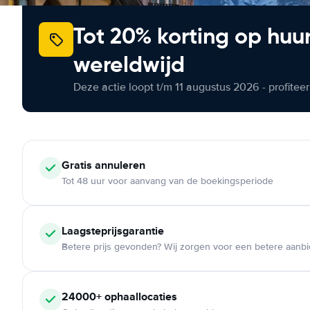
Tot 20% korting op huu
wereldwijd
Deze actie loopt t/m 11 augustus 2026 - profite
Gratis annuleren
Tot 48 uur voor aanvang van de boekingsperiode
Laagsteprijsgarantie
Betere prijs gevonden? Wij zorgen voor een betere aanb
24000+ ophaallocaties