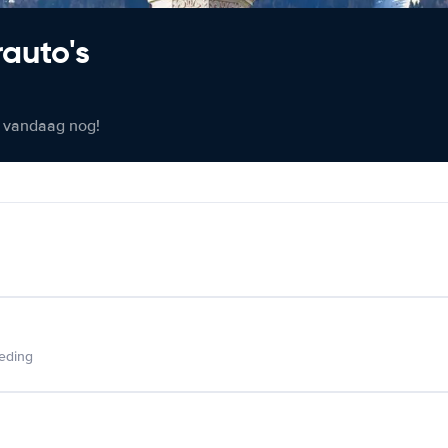
rauto's
er vandaag nog!
ieding