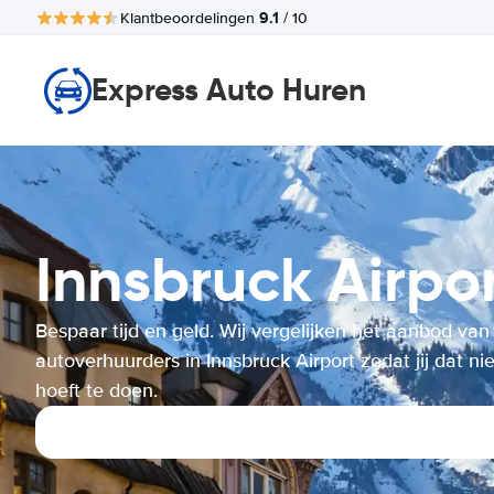
9.1
Klantbeoordelingen
/ 10
Express Auto Huren
Innsbruck Airp
Bespaar tijd en geld. Wij vergelijken het aanbod van
autoverhuurders in Innsbruck Airport zodat jij dat nie
hoeft te doen.