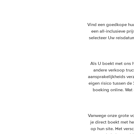
Vind een goedkope huur
een all-inclusieve pr
selecteer Uw reisdatum
Als U boekt met ons h
andere verkoop trucs.
aansprakelijkheids ver
eigen risico tussen de
boeking online. Wat 
Vanwege onze grote vo
je direct boekt met he
op hun site. Het vers