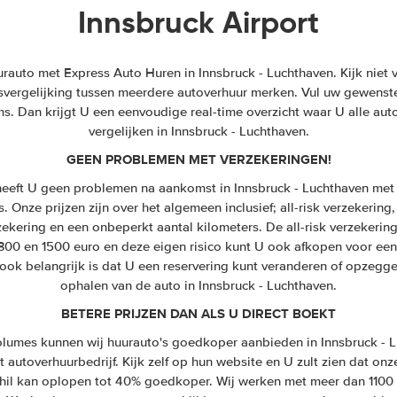
Innsbruck Airport
auto met Express Auto Huren in Innsbruck - Luchthaven. Kijk niet ve
ijsvergelijking tussen meerdere autoverhuur merken. Vul uw gewenste
s. Dan krijgt U een eenvoudige real-time overzicht waar U alle aut
vergelijken in Innsbruck - Luchthaven.
GEEN PROBLEMEN MET VERZEKERINGEN!
eeft U geen problemen na aankomst in Innsbruck - Luchthaven met 
 Onze prijzen zijn over het algemeen inclusief; all-risk verzekering,
zekering en een onbeperkt aantal kilometers. De all-risk verzekeri
 300 en 1500 euro en deze eigen risico kunt U ook afkopen voor een
ook belangrijk is dat U een reservering kunt veranderen of opzegge
ophalen van de auto in Innsbruck - Luchthaven.
BETERE PRIJZEN DAN ALS U DIRECT BOEKT
lumes kunnen wij huurauto's goedkoper aanbieden in Innsbruck - 
t autoverhuurbedrijf. Kijk zelf op hun website en U zult zien dat onze
chil kan oplopen tot 40% goedkoper. Wij werken met meer dan 1100