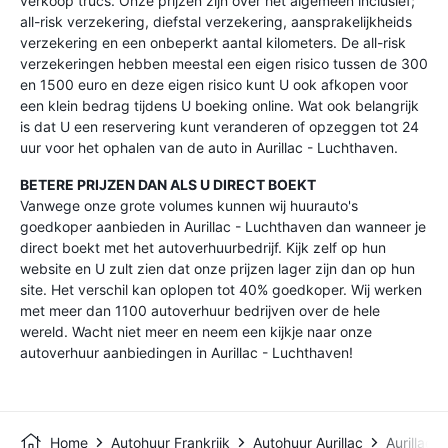
verkoop trucs. Onze prijzen zijn over het algemeen inclusief;
all-risk verzekering, diefstal verzekering, aansprakelijkheids
verzekering en een onbeperkt aantal kilometers. De all-risk
verzekeringen hebben meestal een eigen risico tussen de 300
en 1500 euro en deze eigen risico kunt U ook afkopen voor
een klein bedrag tijdens U boeking online. Wat ook belangrijk
is dat U een reservering kunt veranderen of opzeggen tot 24
uur voor het ophalen van de auto in Aurillac - Luchthaven.
BETERE PRIJZEN DAN ALS U DIRECT BOEKT
Vanwege onze grote volumes kunnen wij huurauto's
goedkoper aanbieden in Aurillac - Luchthaven dan wanneer je
direct boekt met het autoverhuurbedrijf. Kijk zelf op hun
website en U zult zien dat onze prijzen lager zijn dan op hun
site. Het verschil kan oplopen tot 40% goedkoper. Wij werken
met meer dan 1100 autoverhuur bedrijven over de hele
wereld. Wacht niet meer en neem een kijkje naar onze
autoverhuur aanbiedingen in Aurillac - Luchthaven!
Home
Autohuur Frankrijk
Autohuur Aurillac
Aurillac 