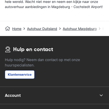
hele wereld. Wacht niet meer en neem een kijkje naar onze
autoverhuur aanbiedingen in Magdeburg - Cochstedt Airport!
Home
Autohuur Duitsland
Autohuur Magdeburg
Mag
Hulp en contact
Hulp nodig? Neem dan contact op met onze
huurspecialisten.
Klantenservice
Account