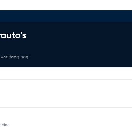
rauto's
er vandaag nog!
ieding