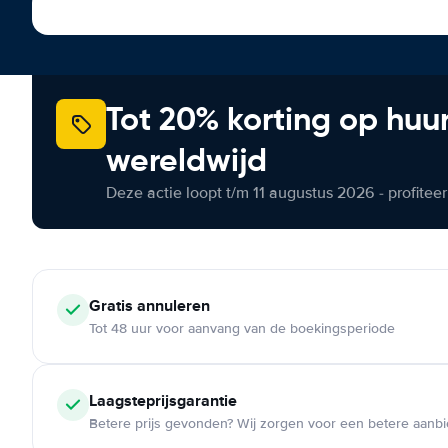
Tot 20% korting op huu
wereldwijd
Deze actie loopt t/m 11 augustus 2026 - profite
Gratis annuleren
Tot 48 uur voor aanvang van de boekingsperiode
Laagsteprijsgarantie
Betere prijs gevonden? Wij zorgen voor een betere aanb