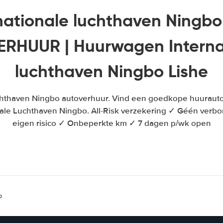
nationale luchthaven Ningbo
RHUUR | Huurwagen Interna
luchthaven Ningbo Lishe
chthaven Ningbo autoverhuur. Vind een goedkope huuraut
nale Luchthaven Ningbo. All-Risk verzekering ✓ Géén ver
eigen risico ✓ Onbeperkte km ✓ 7 dagen p/wk open
o