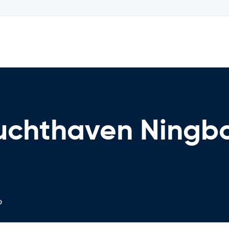
luchthaven Ningbo
o