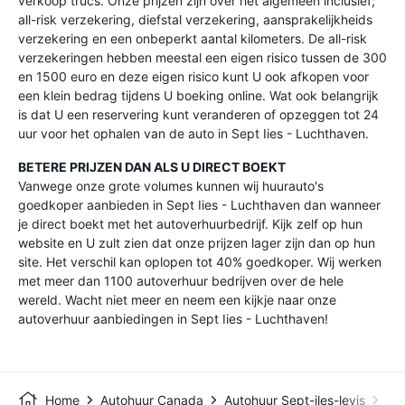
verkoop trucs. Onze prijzen zijn over het algemeen inclusief;
all-risk verzekering, diefstal verzekering, aansprakelijkheids
verzekering en een onbeperkt aantal kilometers. De all-risk
verzekeringen hebben meestal een eigen risico tussen de 300
en 1500 euro en deze eigen risico kunt U ook afkopen voor
een klein bedrag tijdens U boeking online. Wat ook belangrijk
is dat U een reservering kunt veranderen of opzeggen tot 24
uur voor het ophalen van de auto in Sept Iies - Luchthaven.
BETERE PRIJZEN DAN ALS U DIRECT BOEKT
Vanwege onze grote volumes kunnen wij huurauto's
goedkoper aanbieden in Sept Iies - Luchthaven dan wanneer
je direct boekt met het autoverhuurbedrijf. Kijk zelf op hun
website en U zult zien dat onze prijzen lager zijn dan op hun
site. Het verschil kan oplopen tot 40% goedkoper. Wij werken
met meer dan 1100 autoverhuur bedrijven over de hele
wereld. Wacht niet meer en neem een kijkje naar onze
autoverhuur aanbiedingen in Sept Iies - Luchthaven!
Home
Autohuur Canada
Autohuur Sept-iles-levis
Sep