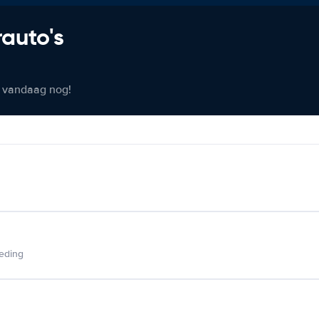
rauto's
er vandaag nog!
ieding