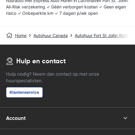
huurauto met Express Auto Huren in Luchthaven Fort St. John.
All-Risk verzekering ✓ Géén verborgen kosten ✓ Geen eigen
risico ✓ Onbeperkte km ✓ 7 dagen p/wk open
Home
Autohuur Canada
Autohuur Fort St John (british
Hulp en contact
Hulp nodig? Neem dan contact op met onze
huurspecialisten.
Klantenservice
Account