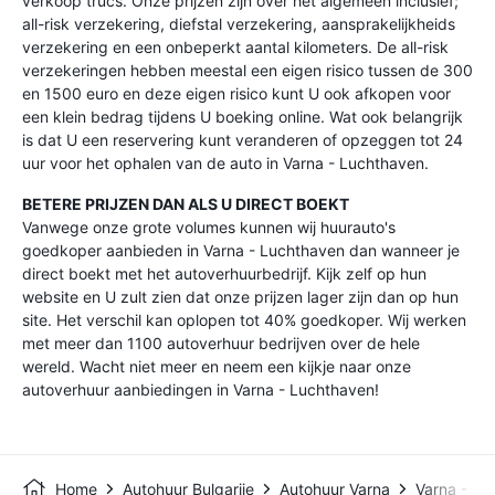
verkoop trucs. Onze prijzen zijn over het algemeen inclusief;
all-risk verzekering, diefstal verzekering, aansprakelijkheids
verzekering en een onbeperkt aantal kilometers. De all-risk
verzekeringen hebben meestal een eigen risico tussen de 300
en 1500 euro en deze eigen risico kunt U ook afkopen voor
een klein bedrag tijdens U boeking online. Wat ook belangrijk
is dat U een reservering kunt veranderen of opzeggen tot 24
uur voor het ophalen van de auto in Varna - Luchthaven.
BETERE PRIJZEN DAN ALS U DIRECT BOEKT
Vanwege onze grote volumes kunnen wij huurauto's
goedkoper aanbieden in Varna - Luchthaven dan wanneer je
direct boekt met het autoverhuurbedrijf. Kijk zelf op hun
website en U zult zien dat onze prijzen lager zijn dan op hun
site. Het verschil kan oplopen tot 40% goedkoper. Wij werken
met meer dan 1100 autoverhuur bedrijven over de hele
wereld. Wacht niet meer en neem een kijkje naar onze
autoverhuur aanbiedingen in Varna - Luchthaven!
Home
Autohuur Bulgarije
Autohuur Varna
Varna - Lu