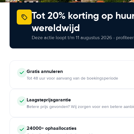
Tot 20% korting op huu
wereldwijd
Deze actie loopt t/m 11 augustus 2026 - profite
Gratis annuleren
Tot 48 uur voor aanvang van de boekingsperiode
Laagsteprijsgarantie
Betere prijs gevonden? Wij zorgen voor een betere aanb
24000+ ophaallocaties