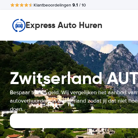
9.1
Klantbeoordelingen
/ 10
Express Auto Huren
Zwitserland A
Bespaar tijd en geld. Wij vergelijken het aanbod van
autoverhuurders in Zwitserland zodat jij dat niet hoe
doen.