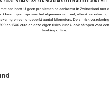
N ZORGEN OM VERZEKERINGEN ALS U EEN AUTO HUURT MET
 met ons heeft U geen problemen na aankomst in Zwitserland met e
 Onze prijzen zijn over het algemeen inclusief; all-risk verzekering,
zekering en een onbeperkt aantal kilometers. De all-risk verzekeri
 300 en 1500 euro en deze eigen risico kunt U ook afkopen voor een
boeking online.
land