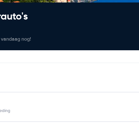
rauto's
er vandaag nog!
ieding