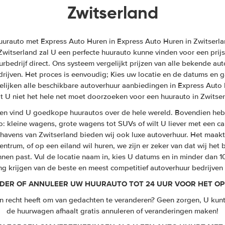
Zwitserland
rauto met Express Auto Huren in Express Auto Huren in Zwitserlan
 Zwitserland zal U een perfecte huurauto kunne vinden voor een prij
rbedrijf direct. Ons systeem vergelijkt prijzen van alle bekende au
drijven. Het proces is eenvoudig; Kies uw locatie en de datums en 
rgelijken alle beschikbare autoverhuur aanbiedingen in Express Auto 
t U niet het hele net moet doorzoeken voor een huurauto in Zwitser
en vind U goedkope huurautos over de hele wereld. Bovendien heb
o: kleine wagens, grote wagens tot SUVs of wilt U liever met een cabr
thavens van Zwitserland bieden wij ook luxe autoverhuur. Het maakt 
entrum, of op een eiland wil huren, we zijn er zeker van dat wij he
nen past. Vul de locatie naam in, kies U datums en in minder dan 1
ing krijgen van de beste en meest competitief autoverhuur bedrijven
DER OF ANNULEER UW HUURAUTO TOT 24 UUR VOOR HET OP
en recht heeft om van gedachten te veranderen? Geen zorgen, U kunt
de huurwagen afhaalt gratis annuleren of veranderingen maken!