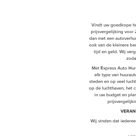
Vindt uw goedkope huu
prijsvergelijking voor
dan met een autoverhuu
ook van de kleinere be
tijd en geld. Wij ve
zoda
Met Express Auto Hur
elk type van huuraut
steden en op veel luch
op de luchthaven, het c
in uw budget en plan
prijsvergelijk
VERAN
Wij vinden dat iedere