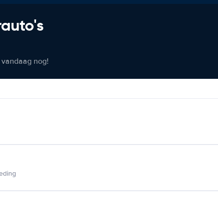
rauto's
er vandaag nog!
ieding