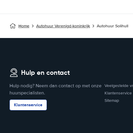
Home
Autohuur Verenigd-koninkrijk
Autohuur Solihull
Hulp en contact
Hulp nodig? Neem dan contact op met onze
Veelgestelde v
huurspecialisten.
Klantenservice
Sitemap
Klantenservice