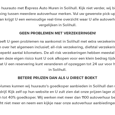
uurauto met Express Auto Huren in Solihull. Kijk niet verder, wij bi
ijking tussen meerdere autoverhuur merken. Vul uw gewenste pick-up 
n krijgt U een eenvoudige real-time overzicht waar U alle autoverh
vergelijken in Solihull.
GEEN PROBLEMEN MET VERZEKERINGEN!
eeft U geen problemen na aankomst in Solihull met extra verzekeri
jn over het algemeen inclusief; all-risk verzekering, diefstal verzeker
eperkt aantal kilometers. De all-risk verzekeringen hebben meestal 
en deze eigen risico kunt U ook afkopen voor een klein bedrag tijd
dat U een reservering kunt veranderen of opzeggen tot 24 uur voor 
in Solihull.
BETERE PRIJZEN DAN ALS U DIRECT BOEKT
umes kunnen wij huurauto's goedkoper aanbieden in Solihull dan w
ijf. Kijk zelf op hun website en U zult zien dat onze prijzen lager z
n tot 40% goedkoper. Wij werken met meer dan 1100 autoverhuur be
ht niet meer en neem een kijkje naar onze autoverhuur aanbiedingen 