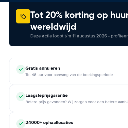
Tot 20% korting op huu
wereldwijd
Deze actie loopt t/m 11 augustus 2026 - profite
Gratis annuleren
Tot 48 uur voor aanvang van de boekingsperiode
Laagsteprijsgarantie
Betere prijs gevonden? Wij zorgen voor een betere aanb
24000+ ophaallocaties