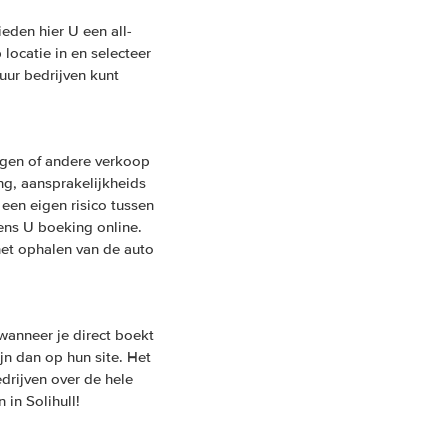
eden hier U een all-
locatie in en selecteer
uur bedrijven kunt
ngen of andere verkoop
ing, aansprakelijkheids
een eigen risico tussen
ens U boeking online.
het ophalen van de auto
anneer je direct boekt
ijn dan op hun site. Het
drijven over de hele
in Solihull!