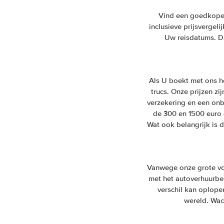
Vind een goedkope h
inclusieve prijsvergel
Uw reisdatums. Da
Als U boekt met ons h
trucs. Onze prijzen zi
verzekering en een onb
de 300 en 1500 euro 
Wat ook belangrijk is 
Vanwege onze grote vol
met het autoverhuurbedr
verschil kan oplope
wereld. Wac