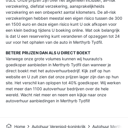
trucs. Onze prijzen zijn over het algemeen inclusief; all-risk
verzekering, diefstal verzekering, aansprakelijkheids
verzekering en een onbeperkt aantal kilometers. De all-risk
verzekeringen hebben meestal een eigen risico tussen de 300
en 1500 euro en deze eigen risico kunt U ook afkopen voor
een klein bedrag tijdens U boeking online. Wat ook belangrijk
is dat U een reservering kunt veranderen of opzeggen tot 24
uur voor het ophalen van de auto in Merthyrb Tydfil.
BETERE PRIJZEN DAN ALS U DIRECT BOEKT
Vanwege onze grote volumes kunnen wij huurauto's
goedkoper aanbieden in Merthyrb Tydfil dan wanneer je
direct boekt met het autoverhuurbedrijf. Kijk zelf op hun
website en U zult zien dat onze prijzen lager zijn dan op hun
site. Het verschil kan oplopen tot 40% goedkoper. Wij werken
met meer dan 1100 autoverhuur bedrijven over de hele
wereld. Wacht niet meer en neem een kijkje naar onze
autoverhuur aanbiedingen in Merthyrb Tydfil!
Home
Autohuur Verenigd-koninkrijk
Autohuur Merthyrb 