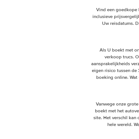
Vind een goedkope hu
inclusieve prijsvergel
Uw reisdatums. Da
Als U boekt met on
verkoop trucs. On
aansprakelijkheids ver
eigen risico tussen de
boeking online. Wat 
Vanwege onze grote 
boekt met het autover
site. Het verschil ka
hele wereld. Wa