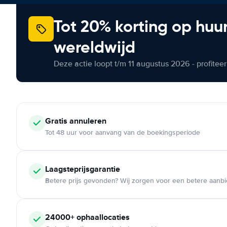
Tot 20% korting op huu
wereldwijd
Deze actie loopt t/m 11 augustus 2026 - profite
Gratis annuleren
Tot 48 uur voor aanvang van de boekingsperiode
Laagsteprijsgarantie
Betere prijs gevonden? Wij zorgen voor een betere aanb
24000+ ophaallocaties