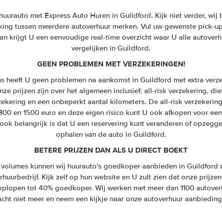
urauto met Express Auto Huren in Guildford. Kijk niet verder, wij b
ijking tussen meerdere autoverhuur merken. Vul uw gewenste pick-up 
n krijgt U een eenvoudige real-time overzicht waar U alle autoverh
vergelijken in Guildford.
GEEN PROBLEMEN MET VERZEKERINGEN!
s heeft U geen problemen na aankomst in Guildford met extra verz
ze prijzen zijn over het algemeen inclusief; all-risk verzekering, die
zekering en een onbeperkt aantal kilometers. De all-risk verzekeri
 300 en 1500 euro en deze eigen risico kunt U ook afkopen voor een
ook belangrijk is dat U een reservering kunt veranderen of opzegge
ophalen van de auto in Guildford.
BETERE PRIJZEN DAN ALS U DIRECT BOEKT
volumes kunnen wij huurauto's goedkoper aanbieden in Guildford d
huurbedrijf. Kijk zelf op hun website en U zult zien dat onze prijzen
n oplopen tot 40% goedkoper. Wij werken met meer dan 1100 autover
cht niet meer en neem een kijkje naar onze autoverhuur aanbieding