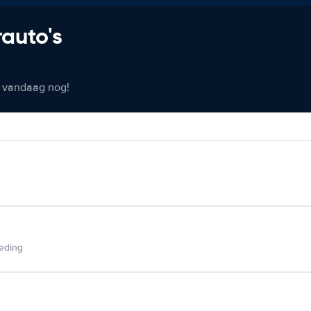
rauto's
er vandaag nog!
ieding