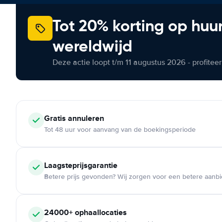
Tot 20% korting op huu
wereldwijd
Deze actie loopt t/m 11 augustus 2026 - profite
Gratis annuleren
Tot 48 uur voor aanvang van de boekingsperiode
Laagsteprijsgarantie
Betere prijs gevonden? Wij zorgen voor een betere aanb
24000+ ophaallocaties