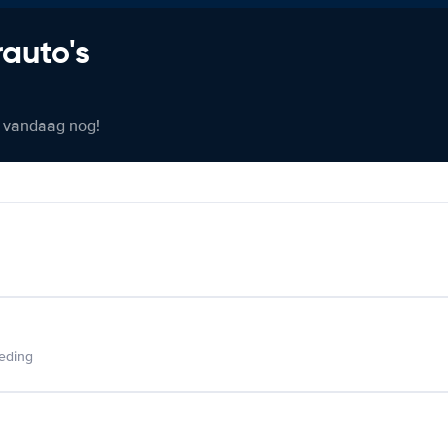
rauto's
er vandaag nog!
ieding