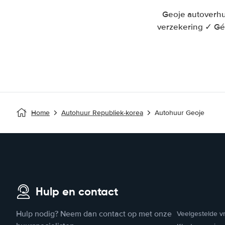
Geoje autoverhu
verzekering ✓ Gé
Home
Autohuur Republiek-korea
Autohuur Geoje
Hulp en contact
Hulp nodig? Neem dan contact op met onze
Veelgestelde v