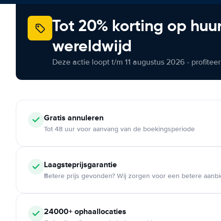
Tot 20% korting op huu
wereldwijd
Deze actie loopt t/m 11 augustus 2026 - profite
Gratis annuleren
Tot 48 uur voor aanvang van de boekingsperiode
Laagsteprijsgarantie
Betere prijs gevonden? Wij zorgen voor een betere aanb
24000+ ophaallocaties