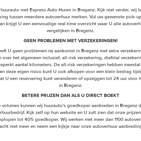
uurauto met Express Auto Huren in Bregenz. Kijk niet verder, wij bi
ijking tussen meerdere autoverhuur merken. Vul uw gewenste pick-up 
n krijgt U een eenvoudige real-time overzicht waar U alle autoverh
vergelijken in Bregenz.
GEEN PROBLEMEN MET VERZEKERINGEN!
eeft U geen problemen na aankomst in Bregenz met extra verzekeri
jn over het algemeen inclusief; all-risk verzekering, diefstal verzeker
eperkt aantal kilometers. De all-risk verzekeringen hebben meestal 
en deze eigen risico kunt U ook afkopen voor een klein bedrag tijd
dat U een reservering kunt veranderen of opzeggen tot 24 uur voor 
in Bregenz.
BETERE PRIJZEN DAN ALS U DIRECT BOEKT
 volumes kunnen wij huurauto's goedkoper aanbieden in Bregenz da
huurbedrijf. Kijk zelf op hun website en U zult zien dat onze prijzen
n oplopen tot 40% goedkoper. Wij werken met meer dan 1100 autover
acht niet meer en neem een kijkje naar onze autoverhuur aanbiedin