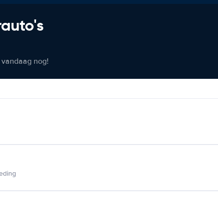
rauto's
er vandaag nog!
ieding