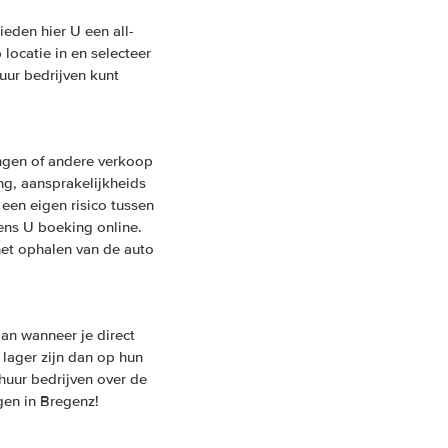
eden hier U een all-
locatie in en selecteer
uur bedrijven kunt
ngen of andere verkoop
ing, aansprakelijkheids
een eigen risico tussen
ens U boeking online.
het ophalen van de auto
n wanneer je direct
 lager zijn dan op hun
huur bedrijven over de
gen in Bregenz!