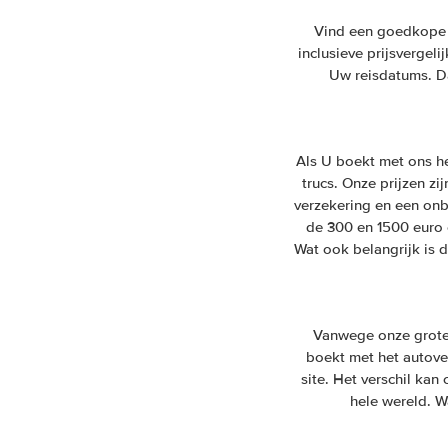
Vind een goedkope h
inclusieve prijsvergel
Uw reisdatums. Da
Als U boekt met ons h
trucs. Onze prijzen zi
verzekering en een onb
de 300 en 1500 euro 
Wat ook belangrijk is 
Vanwege onze grote
boekt met het autover
site. Het verschil ka
hele wereld. W