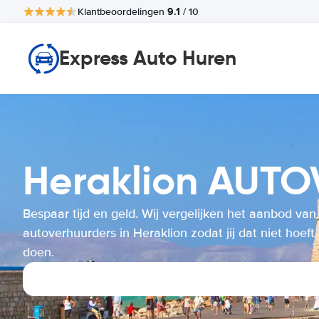
9.1
Klantbeoordelingen
/ 10
Express Auto Huren
Heraklion AUT
Bespaar tijd en geld. Wij vergelijken het aanbod van
autoverhuurders in Heraklion zodat jij dat niet hoeft 
doen.