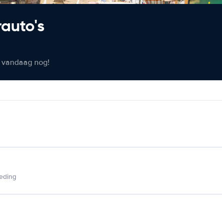
rauto's
er vandaag nog!
ieding