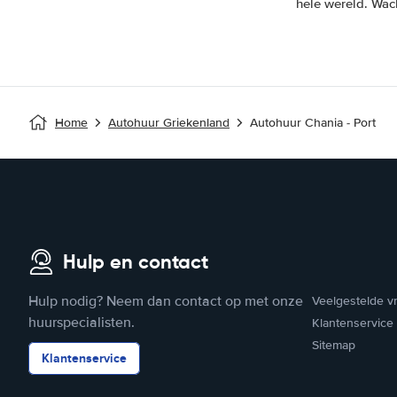
hele wereld. Wac
Home
Autohuur Griekenland
Autohuur Chania - Port
Hulp en contact
Hulp nodig? Neem dan contact op met onze
Veelgestelde v
huurspecialisten.
Klantenservice
Sitemap
Klantenservice