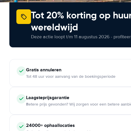
Tot 20% korting op huu
wereldwijd
Deze actie loopt t/m 11 augustus 2026 - profite
Gratis annuleren
Tot 48 uur voor aanvang van de boekingsperiode
Laagsteprijsgarantie
Betere prijs gevonden? Wij zorgen voor een betere aanb
24000+ ophaallocaties