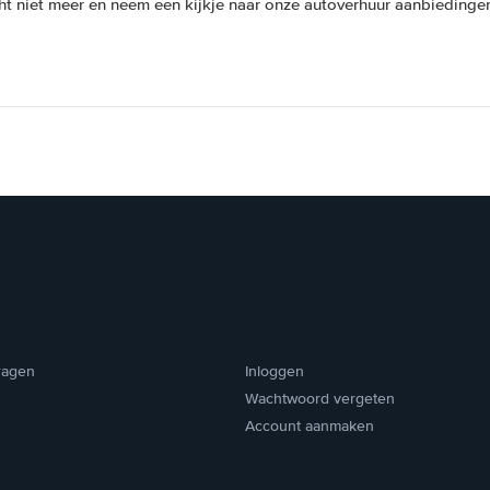
ht niet meer en neem een kijkje naar onze autoverhuur aanbiedingen 
ragen
Inloggen
Wachtwoord vergeten
Account aanmaken