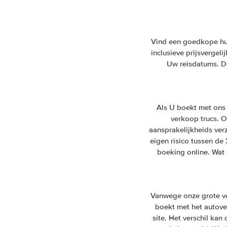
Vind een goedkope huur
inclusieve prijsvergel
Uw reisdatums. Da
Als U boekt met ons 
verkoop trucs. On
aansprakelijkheids ver
eigen risico tussen de
boeking online. Wat 
Vanwege onze grote vo
boekt met het autover
site. Het verschil ka