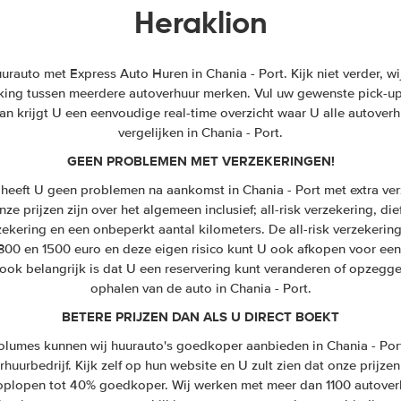
Heraklion
auto met Express Auto Huren in Chania - Port. Kijk niet verder, wij
ijking tussen meerdere autoverhuur merken. Vul uw gewenste pick-up 
n krijgt U een eenvoudige real-time overzicht waar U alle autoverh
vergelijken in Chania - Port.
GEEN PROBLEMEN MET VERZEKERINGEN!
heeft U geen problemen na aankomst in Chania - Port met extra ve
ze prijzen zijn over het algemeen inclusief; all-risk verzekering, die
zekering en een onbeperkt aantal kilometers. De all-risk verzekeri
 300 en 1500 euro en deze eigen risico kunt U ook afkopen voor een
ook belangrijk is dat U een reservering kunt veranderen of opzegge
ophalen van de auto in Chania - Port.
BETERE PRIJZEN DAN ALS U DIRECT BOEKT
lumes kunnen wij huurauto's goedkoper aanbieden in Chania - Port
huurbedrijf. Kijk zelf op hun website en U zult zien dat onze prijzen
n oplopen tot 40% goedkoper. Wij werken met meer dan 1100 autover