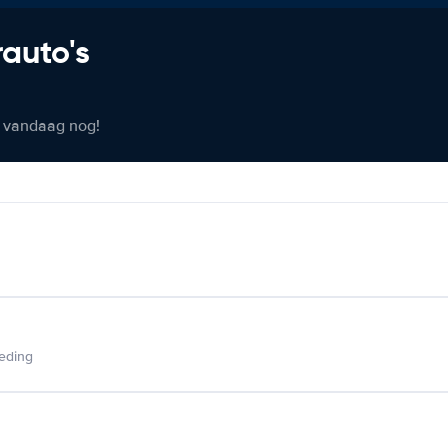
rauto's
er vandaag nog!
ieding