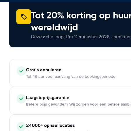
Tot 20% korting op huu
wereldwijd
Deze actie loopt t/m 11 augustus 2026 - profite
Gratis annuleren
Tot 48 uur voor aanvang van de boekingsperiode
Laagsteprijsgarantie
Betere prijs gevonden? Wij zorgen voor een betere aanb
24000+ ophaallocaties