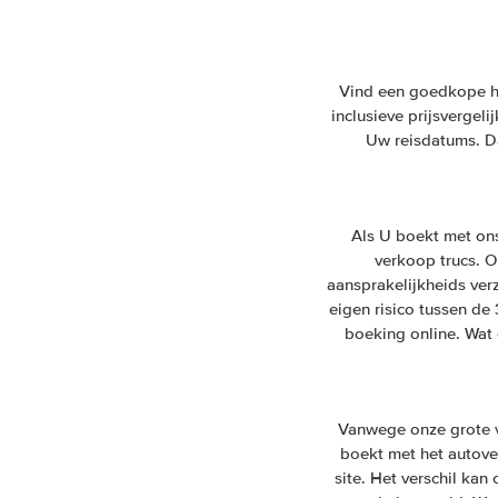
Vind een goedkope huu
inclusieve prijsvergel
Uw reisdatums. Da
Als U boekt met on
verkoop trucs. On
aansprakelijkheids ver
eigen risico tussen de
boeking online. Wat 
Vanwege onze grote v
boekt met het autover
site. Het verschil ka