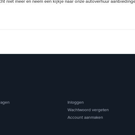
cht niet meer en neem een kijkje naar onze autoverhuur aanbiedinge
ragen
Inloggen
Wachtwoord vergeten
Account aanmaken