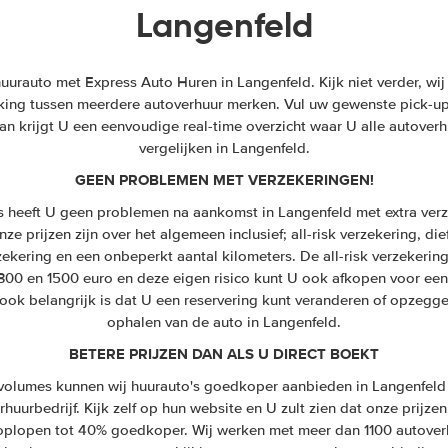
Langenfeld
rauto met Express Auto Huren in Langenfeld. Kijk niet verder, wij 
ijking tussen meerdere autoverhuur merken. Vul uw gewenste pick-up 
n krijgt U een eenvoudige real-time overzicht waar U alle autoverh
vergelijken in Langenfeld.
GEEN PROBLEMEN MET VERZEKERINGEN!
s heeft U geen problemen na aankomst in Langenfeld met extra verz
ze prijzen zijn over het algemeen inclusief; all-risk verzekering, die
zekering en een onbeperkt aantal kilometers. De all-risk verzekeri
 300 en 1500 euro en deze eigen risico kunt U ook afkopen voor een
ook belangrijk is dat U een reservering kunt veranderen of opzegge
ophalen van de auto in Langenfeld.
BETERE PRIJZEN DAN ALS U DIRECT BOEKT
olumes kunnen wij huurauto's goedkoper aanbieden in Langenfeld 
huurbedrijf. Kijk zelf op hun website en U zult zien dat onze prijzen
n oplopen tot 40% goedkoper. Wij werken met meer dan 1100 autover