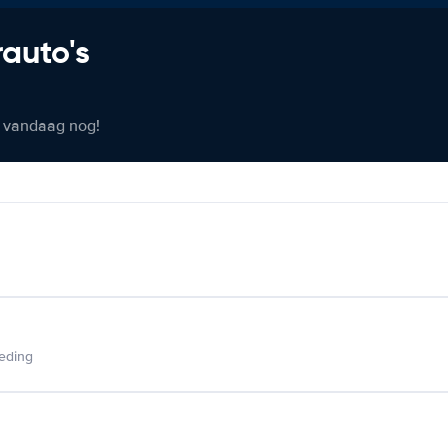
rauto's
er vandaag nog!
ieding