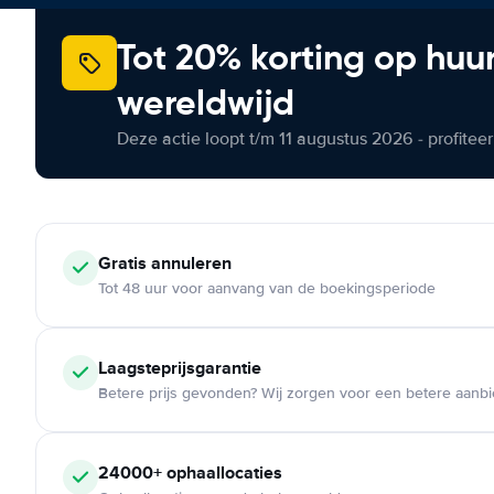
Tot 20% korting op huu
wereldwijd
Deze actie loopt t/m 11 augustus 2026 - profite
Gratis annuleren
Tot 48 uur voor aanvang van de boekingsperiode
Laagsteprijsgarantie
Betere prijs gevonden? Wij zorgen voor een betere aanb
24000+ ophaallocaties