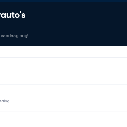
rauto's
er vandaag nog!
ieding