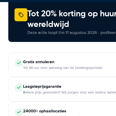
Tot 20% korting op huu
wereldwijd
Deze actie loopt t/m 11 augustus 2026 - profite
Gratis annuleren
Tot 48 uur voor aanvang van de boekingsperiode
Laagsteprijsgarantie
Betere prijs gevonden? Wij zorgen voor een betere aanb
24000+ ophaallocaties