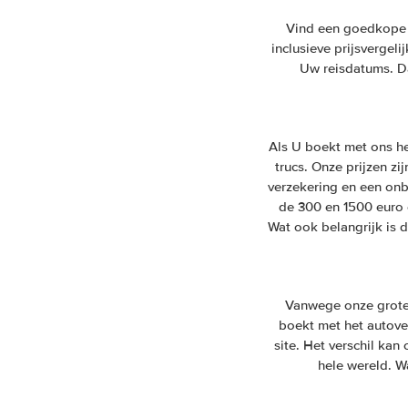
Vind een goedkope h
inclusieve prijsvergel
Uw reisdatums. Da
Als U boekt met ons h
trucs. Onze prijzen zi
verzekering en een onb
de 300 en 1500 euro 
Wat ook belangrijk is 
Vanwege onze grote 
boekt met het autover
site. Het verschil ka
hele wereld. W