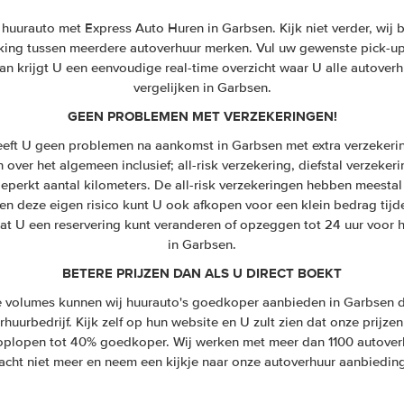
uurauto met Express Auto Huren in Garbsen. Kijk niet verder, wij bi
ijking tussen meerdere autoverhuur merken. Vul uw gewenste pick-up 
n krijgt U een eenvoudige real-time overzicht waar U alle autoverh
vergelijken in Garbsen.
GEEN PROBLEMEN MET VERZEKERINGEN!
eeft U geen problemen na aankomst in Garbsen met extra verzekeri
jn over het algemeen inclusief; all-risk verzekering, diefstal verzeker
eperkt aantal kilometers. De all-risk verzekeringen hebben meestal 
en deze eigen risico kunt U ook afkopen voor een klein bedrag tijd
dat U een reservering kunt veranderen of opzeggen tot 24 uur voor 
in Garbsen.
BETERE PRIJZEN DAN ALS U DIRECT BOEKT
volumes kunnen wij huurauto's goedkoper aanbieden in Garbsen d
huurbedrijf. Kijk zelf op hun website en U zult zien dat onze prijzen
n oplopen tot 40% goedkoper. Wij werken met meer dan 1100 autover
acht niet meer en neem een kijkje naar onze autoverhuur aanbiedin