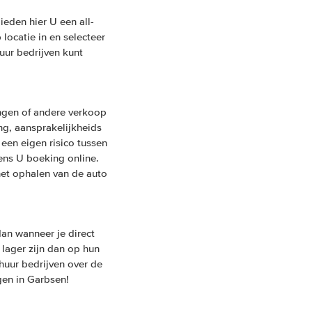
eden hier U een all-
locatie in en selecteer
uur bedrijven kunt
ngen of andere verkoop
ing, aansprakelijkheids
een eigen risico tussen
ens U boeking online.
het ophalen van de auto
an wanneer je direct
 lager zijn dan op hun
huur bedrijven over de
gen in Garbsen!