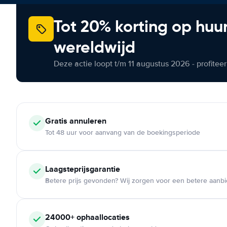
Tot 20% korting op huu
wereldwijd
Deze actie loopt t/m 11 augustus 2026 - profite
Gratis annuleren
Tot 48 uur voor aanvang van de boekingsperiode
Laagsteprijsgarantie
Betere prijs gevonden? Wij zorgen voor een betere aanb
24000+ ophaallocaties