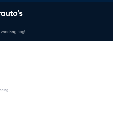
rauto's
er vandaag nog!
ieding