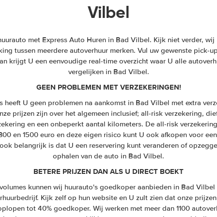
Vilbel
rauto met Express Auto Huren in Bad Vilbel. Kijk niet verder, wij 
ijking tussen meerdere autoverhuur merken. Vul uw gewenste pick-up 
n krijgt U een eenvoudige real-time overzicht waar U alle autoverh
vergelijken in Bad Vilbel.
GEEN PROBLEMEN MET VERZEKERINGEN!
s heeft U geen problemen na aankomst in Bad Vilbel met extra verz
ze prijzen zijn over het algemeen inclusief; all-risk verzekering, die
zekering en een onbeperkt aantal kilometers. De all-risk verzekeri
 300 en 1500 euro en deze eigen risico kunt U ook afkopen voor een
ook belangrijk is dat U een reservering kunt veranderen of opzegge
ophalen van de auto in Bad Vilbel.
BETERE PRIJZEN DAN ALS U DIRECT BOEKT
olumes kunnen wij huurauto's goedkoper aanbieden in Bad Vilbel 
huurbedrijf. Kijk zelf op hun website en U zult zien dat onze prijzen
n oplopen tot 40% goedkoper. Wij werken met meer dan 1100 autover