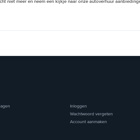
cht niet meer en neem een kijkje naar onze autoverhuur aanbiedinge
ragen
Inloggen
Wachtwoord vergeten
Account aanmaken