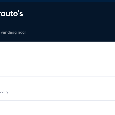
rauto's
er vandaag nog!
ieding