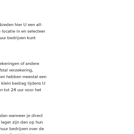
bieden hier U een all-
locatie in en selecteer
uur bedrijven kunt
ekeringen of andere
fstal verzekering,
ngen hebben meestal een
 klein bedrag tijdens U
n tot 24 uur voor het
dan wanneer je direct
 lager zijn dan op hun
huur bedrijven over de