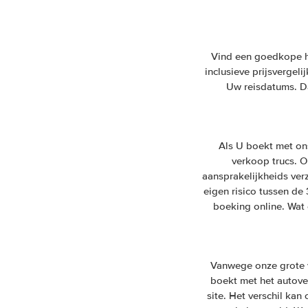
Vind een goedkope huu
inclusieve prijsvergel
Uw reisdatums. Da
Als U boekt met on
verkoop trucs. On
aansprakelijkheids ver
eigen risico tussen de
boeking online. Wat 
Vanwege onze grote v
boekt met het autover
site. Het verschil ka