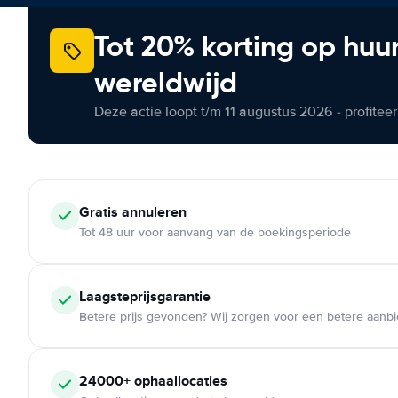
Tot 20% korting op huu
wereldwijd
Deze actie loopt t/m 11 augustus 2026 - profite
Gratis annuleren
Tot 48 uur voor aanvang van de boekingsperiode
Laagsteprijsgarantie
Betere prijs gevonden? Wij zorgen voor een betere aanb
24000+ ophaallocaties