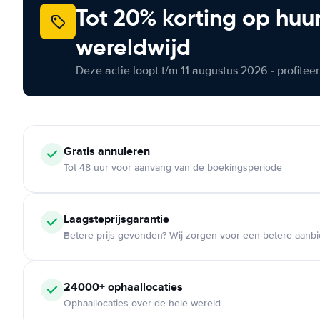
Tot 20% korting op huu
wereldwijd
Deze actie loopt t/m 11 augustus 2026 - profite
Gratis annuleren
Tot 48 uur voor aanvang van de boekingsperiode
Laagsteprijsgarantie
Betere prijs gevonden? Wij zorgen voor een betere aanb
24000+ ophaallocaties
Ophaallocaties over de hele wereld