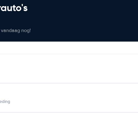
rauto's
er vandaag nog!
ieding