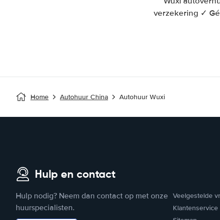
Wuxi autoverhu
verzekering ✓ Gé
Home
Autohuur China
Autohuur Wuxi
Hulp en contact
Hulp nodig? Neem dan contact op met onze
Veelgestelde v
huurspecialisten.
Klantenservice