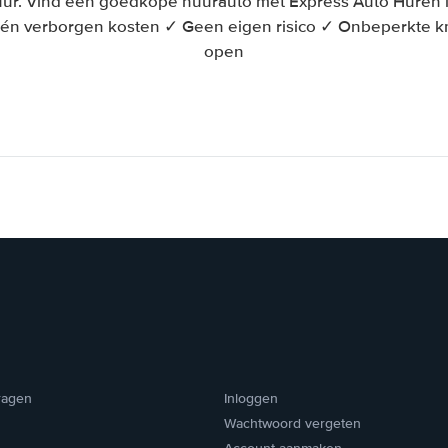
ur. Vind een goedkope huurauto met Express Auto Huren in
én verborgen kosten ✓ Geen eigen risico ✓ Onbeperkte 
open
ragen
Inloggen
Wachtwoord vergeten