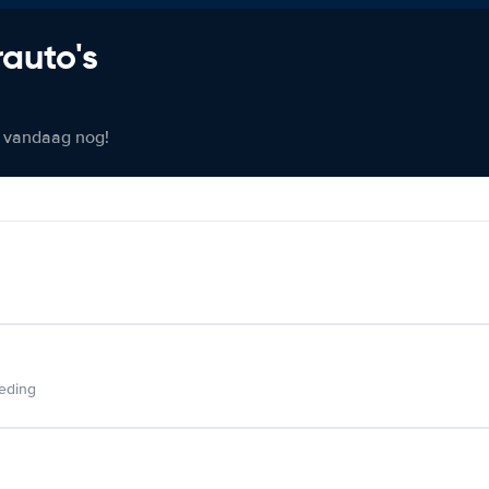
rauto's
er vandaag nog!
ieding