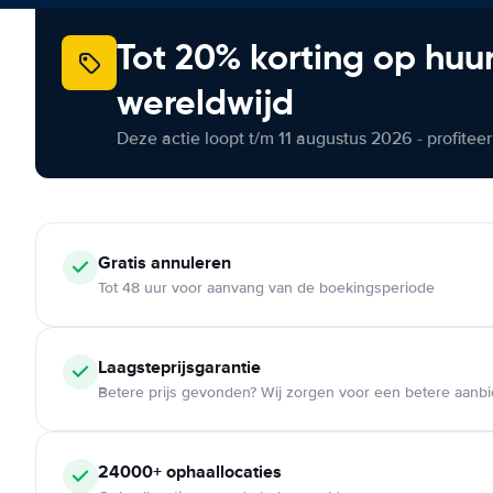
Tot 20% korting op huu
wereldwijd
Deze actie loopt t/m 11 augustus 2026 - profite
Gratis annuleren
Tot 48 uur voor aanvang van de boekingsperiode
Laagsteprijsgarantie
Betere prijs gevonden? Wij zorgen voor een betere aanb
24000+ ophaallocaties