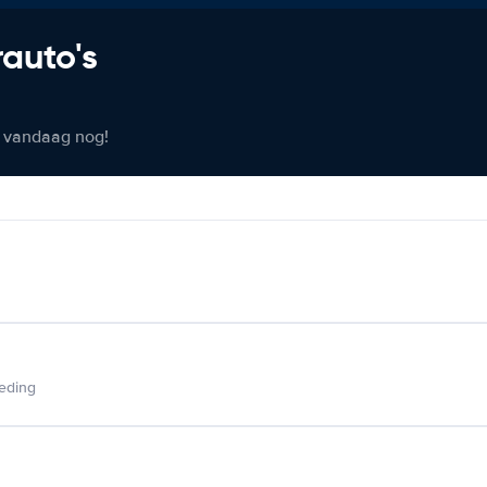
rauto's
er vandaag nog!
ieding