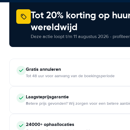
Tot 20% korting op huu
wereldwijd
Deze actie loopt t/m 11 augustus 2026 - profite
Gratis annuleren
Tot 48 uur voor aanvang van de boekingsperiode
Laagsteprijsgarantie
Betere prijs gevonden? Wij zorgen voor een betere aanb
24000+ ophaallocaties