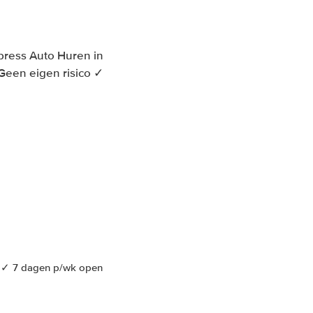
ress Auto Huren in
Geen eigen risico ✓
m ✓ 7 dagen p/wk open