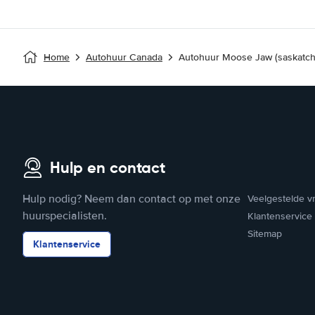
Home
Autohuur Canada
Autohuur Moose Jaw (saskatc
Hulp en contact
Hulp nodig? Neem dan contact op met onze
Veelgestelde v
huurspecialisten.
Klantenservice
Sitemap
Klantenservice