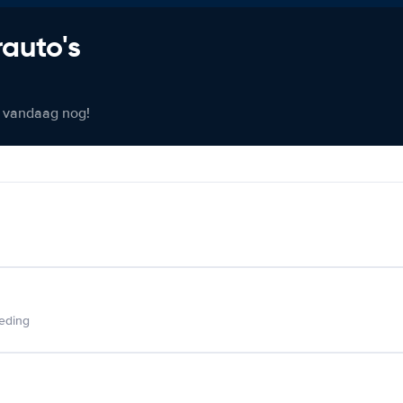
rauto's
er vandaag nog!
ieding