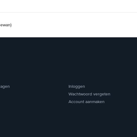
hewan)
ragen
Inloggen
Wachtwoord vergeten
Account aanmaken