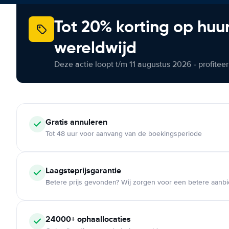
Tot 20% korting op huu
wereldwijd
Deze actie loopt t/m 11 augustus 2026 - profite
Gratis annuleren
Tot 48 uur voor aanvang van de boekingsperiode
Laagsteprijsgarantie
Betere prijs gevonden? Wij zorgen voor een betere aanb
24000+ ophaallocaties