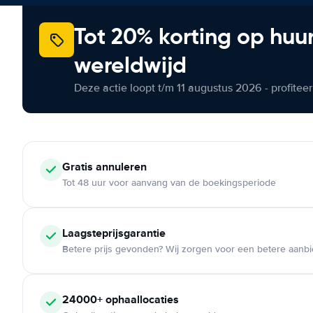
Tot 20% korting op huu
wereldwijd
Deze actie loopt t/m 11 augustus 2026 - profite
Gratis annuleren
Tot 48 uur voor aanvang van de boekingsperiode
Laagsteprijsgarantie
Betere prijs gevonden? Wij zorgen voor een betere aanb
24000+ ophaallocaties