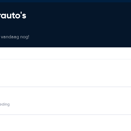
rauto's
er vandaag nog!
ieding