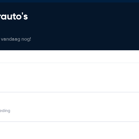
rauto's
er vandaag nog!
ieding