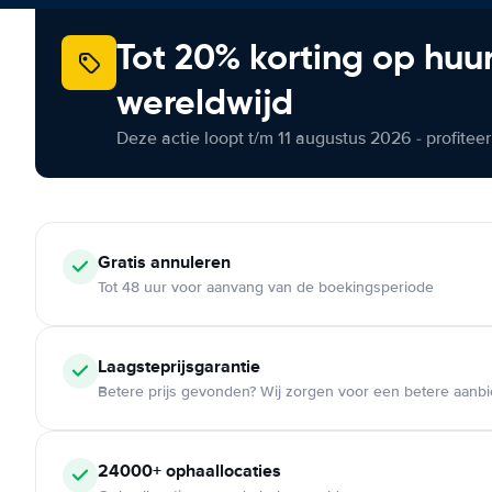
Tot 20% korting op huu
wereldwijd
Deze actie loopt t/m 11 augustus 2026 - profite
Gratis annuleren
Tot 48 uur voor aanvang van de boekingsperiode
Laagsteprijsgarantie
Betere prijs gevonden? Wij zorgen voor een betere aanb
24000+ ophaallocaties