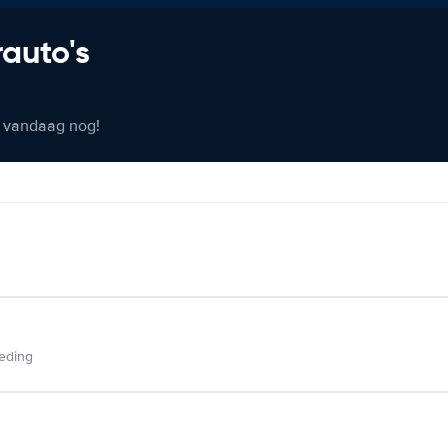
rauto's
er vandaag nog!
ieding