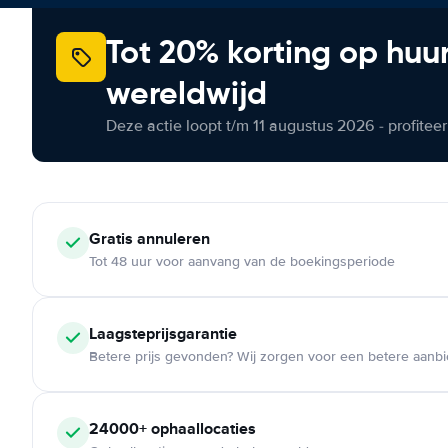
Tot 20% korting op huu
wereldwijd
Deze actie loopt t/m 11 augustus 2026 - profite
Gratis annuleren
Tot 48 uur voor aanvang van de boekingsperiode
Laagsteprijsgarantie
Betere prijs gevonden? Wij zorgen voor een betere aanb
24000+ ophaallocaties