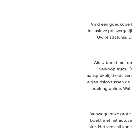
Vind een goedkope hu
inclusieve prijsvergel
Uw reisdatums. Da
Als U boekt met on
verkoop trucs. On
aansprakelijkheids ver
eigen risico tussen de
boeking online. Wat 
Vanwege onze grote v
boekt met het autover
site. Het verschil ka