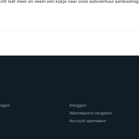
cht niet meer en neem een kijkje naar onze autoverhuur aanbiedinge
ragen
Inloggen
Wachtwoord vergeten
Account aanmaken