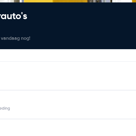
rauto's
er vandaag nog!
ieding