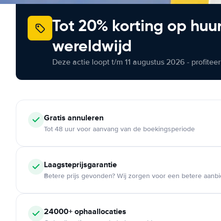
Tot 20% korting op huu
wereldwijd
Deze actie loopt t/m 11 augustus 2026 - profite
Gratis annuleren
Tot 48 uur voor aanvang van de boekingsperiode
Laagsteprijsgarantie
Betere prijs gevonden? Wij zorgen voor een betere aanb
24000+ ophaallocaties