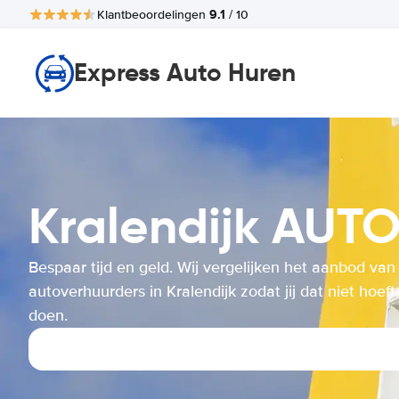
9.1
Klantbeoordelingen
/ 10
Express Auto Huren
Kralendijk AU
Bespaar tijd en geld. Wij vergelijken het aanbod van
autoverhuurders in Kralendijk zodat jij dat niet hoeft
doen.