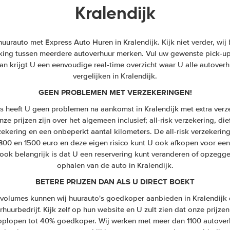
Kralendijk
urauto met Express Auto Huren in Kralendijk. Kijk niet verder, wij b
ijking tussen meerdere autoverhuur merken. Vul uw gewenste pick-up 
n krijgt U een eenvoudige real-time overzicht waar U alle autoverh
vergelijken in Kralendijk.
GEEN PROBLEMEN MET VERZEKERINGEN!
s heeft U geen problemen na aankomst in Kralendijk met extra verz
ze prijzen zijn over het algemeen inclusief; all-risk verzekering, die
zekering en een onbeperkt aantal kilometers. De all-risk verzekeri
 300 en 1500 euro en deze eigen risico kunt U ook afkopen voor een
ook belangrijk is dat U een reservering kunt veranderen of opzegge
ophalen van de auto in Kralendijk.
BETERE PRIJZEN DAN ALS U DIRECT BOEKT
olumes kunnen wij huurauto's goedkoper aanbieden in Kralendijk 
huurbedrijf. Kijk zelf op hun website en U zult zien dat onze prijzen
n oplopen tot 40% goedkoper. Wij werken met meer dan 1100 autover