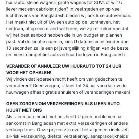
huurauto: kleine wagens, grote wagens tot SUVs of wilt U
liever met een cabriolet rijden? In veel steden en op veel
luchthavens van Bangladesh bieden wij ook luxe autoverhuur.
Het maakt niet uit of Uw een auto op de luchthaven, het
centrum, of op een eiland wil huren, we zijn er zeker van dat
wij het best aanbod hebben die in uw budget en plannen
past. Vul de locatie naam in, kies U datums en in minder dan
10 seconden zal je een prijsvergelijking krijgen van de beste
en meest competitief autoverhuur bedrijven in Bangladesh
VERANDER OF ANNULEER UW HUURAUTO TOT 24 UUR
VOOR HET OPHALEN!
Wij vinden dat iedereen recht heeft om van gedachten te
veranderen? Geen zorgen, U kunt tot 24 uur voordat uw de
huurwagen afhaalt gratis annuleren of veranderingen maken!
GEEN ZORGEN OM VERZEKERINGEN ALS U EEN AUTO
HUURT MET ONS
Als U een auto huurt met ons heeft U geen problemen na
aankomst in Bangladesh met extra verzekeringen of andere
verkoop trucs. Onze prijzen zijn over het algemeen inclusief;
all-risk verzekering, diefstal verzekering, aansprakelijkheids