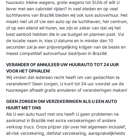
huurauto: kleine wagens, grote wagens tot SUVs of wilt U
liever met een cabriolet rijden? In veel steden en op veel
luchthavens van Brazilië bieden wij ook luxe autoverhuur. Het
maakt niet uit of Uw een auto op de luchthaven, het centrum,
of op een eiland wil huren, we zijn er zeker van dat wij het
best aanbod hebben die in uw budget en plannen past. Vul
de locatie naam in, kies U datums en in minder dan 10
seconden zal je een prijsvergelijking krijgen van de beste en
meest competitief autoverhuur bedrijven in Brazilië
VERANDER OF ANNULEER UW HUURAUTO TOT 24 UUR
VOOR HET OPHALEN!
Wij vinden dat iedereen recht heeft om van gedachten te
veranderen? Geen zorgen, U kunt tot 24 uur voordat uw de
huurwagen afhaalt gratis annuleren of veranderingen maken!
GEEN ZORGEN OM VERZEKERINGEN ALS U EEN AUTO
HUURT MET ONS
Als U een auto huurt met ons heeft U geen problemen na
aankomst in Brazilië met extra verzekeringen of andere
verkoop trucs. Onze prijzen zijn over het algemeen inclusief;
all-risk verzekering, diefstal verzekering, aansprakelijkheids