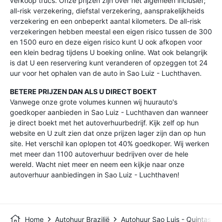
verkoop trucs. Onze prijzen zijn over het algemeen inclusief;
all-risk verzekering, diefstal verzekering, aansprakelijkheids
verzekering en een onbeperkt aantal kilometers. De all-risk
verzekeringen hebben meestal een eigen risico tussen de 300
en 1500 euro en deze eigen risico kunt U ook afkopen voor
een klein bedrag tijdens U boeking online. Wat ook belangrijk
is dat U een reservering kunt veranderen of opzeggen tot 24
uur voor het ophalen van de auto in Sao Luiz - Luchthaven.
BETERE PRIJZEN DAN ALS U DIRECT BOEKT
Vanwege onze grote volumes kunnen wij huurauto's
goedkoper aanbieden in Sao Luiz - Luchthaven dan wanneer
je direct boekt met het autoverhuurbedrijf. Kijk zelf op hun
website en U zult zien dat onze prijzen lager zijn dan op hun
site. Het verschil kan oplopen tot 40% goedkoper. Wij werken
met meer dan 1100 autoverhuur bedrijven over de hele
wereld. Wacht niet meer en neem een kijkje naar onze
autoverhuur aanbiedingen in Sao Luiz - Luchthaven!
Home
Autohuur Brazilië
Autohuur Sao Luis - Quintas D