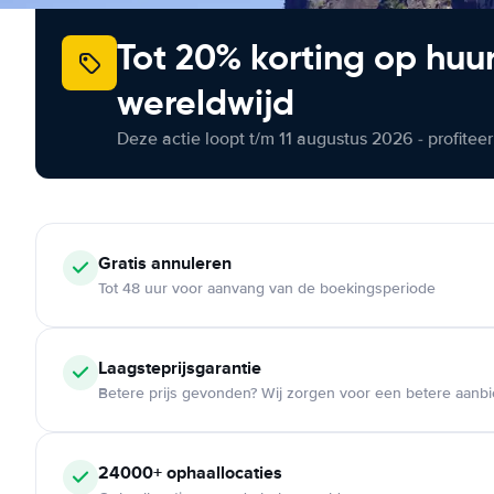
Tot 20% korting op huu
wereldwijd
Deze actie loopt t/m 11 augustus 2026 - profite
Gratis annuleren
Tot 48 uur voor aanvang van de boekingsperiode
Laagsteprijsgarantie
Betere prijs gevonden? Wij zorgen voor een betere aanb
24000+ ophaallocaties