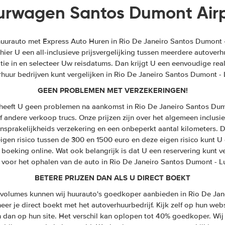
urwagen Santos Dumont Airp
urauto met Express Auto Huren in Rio De Janeiro Santos Dumont - 
 hier U een all-inclusieve prijsvergelijking tussen meerdere autover
ie in en selecteer Uw reisdatums. Dan krijgt U een eenvoudige rea
rhuur bedrijven kunt vergelijken in Rio De Janeiro Santos Dumont -
GEEN PROBLEMEN MET VERZEKERINGEN!
 heeft U geen problemen na aankomst in Rio De Janeiro Santos Dum
f andere verkoop trucs. Onze prijzen zijn over het algemeen inclusief;
ansprakelijkheids verzekering en een onbeperkt aantal kilometers. D
gen risico tussen de 300 en 1500 euro en deze eigen risico kunt 
 boeking online. Wat ook belangrijk is dat U een reservering kunt
r voor het ophalen van de auto in Rio De Janeiro Santos Dumont - L
BETERE PRIJZEN DAN ALS U DIRECT BOEKT
volumes kunnen wij huurauto's goedkoper aanbieden in Rio De Jan
r je direct boekt met het autoverhuurbedrijf. Kijk zelf op hun webs
jn dan op hun site. Het verschil kan oplopen tot 40% goedkoper. W