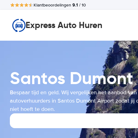
9.1
Klantbeoordelingen
/ 10
Express Auto Huren
Santos Dumont
Bespaar tijd en geld. Wij vergelijken het aanbod van
autoverhuurders in Santos Dumont Airport zodat jij 
niet hoeft te doen.