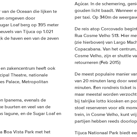
Açúcar. In de schemering, geni
gouden licht baadt. Wanneer e
 van de Oceaan die lijken te
per taxi. Op 340m de weergave 
dien omgeven door
Sugar Loaf berg op 395 meter
De reis atop Corcovado begint
euvels van Tijuca op 1.021
Rua Cosme Velho 513. Hier me
jk de haven een van de zeven
(zie hierboven) van Largo Mac
Copacabana. Van het centrum, 
Cosme Velho, zijn er shuttle v
retourneren (Feb 2015)
e en zakencentrum heeft ook
De meest populaire manier van
ipal Theatre, nationale
van 20 minuten lang door weel
es Palace, Metropolitan
minuten. Een rondreis ticket is
maar meestal worden verzocht 
en Ipanema, evenals de
bij talrijke lotto kiosken en p
xe buurten en veel van de
stoel reserveren voor elk mom
tas lagune, en de Sugar Loaf en
trein, in Cosme Velho, kunt vr
partijen hebben reeds doorlope
a Boa Vista Park met het
Tijuca Nationaal Park biedt e