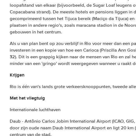
loopafstand van elkaar (bijvoorbeeld, de Sugar Loaf leugens 
Copacabana strand). De meeste hotels en pensions liggen in di
gecomprimeerd tussen het Tijuca bereik (Maciço da Tijuca) en d
plaatsen in andere regio's, zoals maracana stadion in de Noor
gebouwen in het centrum.
Als u van plan bent op zou verblijf in Rio voor meer dan een p
investeren in een kopie van hoe een Carioca (Priscilla Ann Gos
32). Dit is een grappig kijken naar de mensen van Rio en zal h
minder van een 'gringo' wordt weergegeven wanneer u raakt de
Krijgen
Rio is één van's lands grote verkeersknooppunten, tweede all
Met het vliegtuig
Internationale luchthaven
Daub - Antônio Carlos Jobim International Airport (ICAO, GIG
door zijn oude naam Daub International Airport en ligt 20 km 
centrum van de stad.