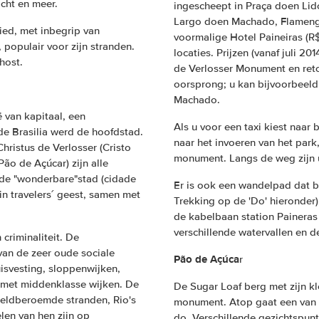
cht en meer.
ingescheept in Praça doen Lido
Largo doen Machado, Flamengo 
ied, met inbegrip van
voormalige Hotel Paineiras (R
 populair voor zijn stranden.
locaties. Prijzen (vanaf juli 20
host.
de Verlosser Monument en reto
oorsprong; u kan bijvoorbeeld
Machado.
 van kapitaal, een
Als u voor een taxi kiest naar
e Brasilia werd de hoofdstad.
naar het invoeren van het park
ristus de Verlosser (Cristo
monument. Langs de weg zijn u
ão de Açúcar) zijn alle
e "wonderbare"stad (cidade
Er is ook een wandelpad dat b
n travelers´ geest, samen met
Trekking op de 'Do' hieronder)
de kabelbaan station Paineras
verschillende watervallen en d
criminaliteit. De
van de zeer oude sociale
Pão de Açúca
r
uisvesting, sloppenwijken,
t met middenklasse wijken. De
De Sugar Loaf berg met zijn k
eldberoemde stranden, Rio's
monument. Atop gaat een van de
elen van hen zijn op
do. Verschillende gezichtspunt