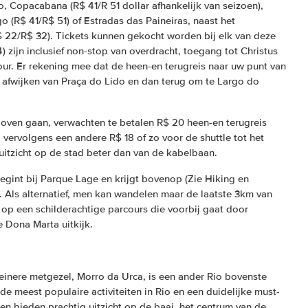
, Copacabana (R$ 41/R 51 dollar afhankelijk van seizoen),
(R$ 41/R$ 51) of Estradas das Paineiras, naast het
$ 22/R$ 32). Tickets kunnen gekocht worden bij elk van deze
14) zijn inclusief non-stop van overdracht, toegang tot Christus
ur. Er rekening mee dat de heen-en terugreis naar uw punt van
 afwijken van Praça do Lido en dan terug om te Largo do
 boven gaan, verwachten te betalen R$ 20 heen-en terugreis
, vervolgens een andere R$ 18 of zo voor de shuttle tot het
itzicht op de stad beter dan van de kabelbaan.
egint bij Parque Lage en krijgt bovenop (Zie Hiking en
. Als alternatief, men kan wandelen maar de laatste 3km van
 op een schilderachtige parcours die voorbij gaat door
e Dona Marta uitkijk.
leinere metgezel, Morro da Urca, is een ander Rio bovenste
 meest populaire activiteiten in Rio en een duidelijke must-
en bieden prachtig uitzicht op de baai, het centrum van de