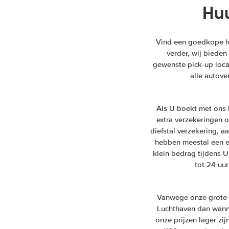
Hu
Vind een goedkope hu
verder, wij bieden
gewenste pick-up locat
alle autove
Als U boekt met ons
extra verzekeringen o
diefstal verzekering, a
hebben meestal een ei
klein bedrag tijdens U
tot 24 uu
Vanwege onze grote 
Luchthaven dan wannee
onze prijzen lager zi