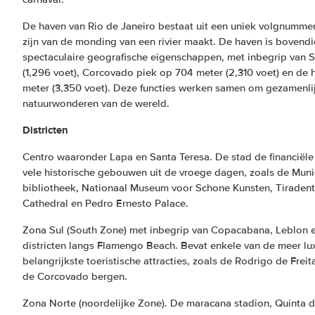
De haven van Rio de Janeiro bestaat uit een uniek volgnummer
zijn van de monding van een rivier maakt. De haven is boven
spectaculaire geografische eigenschappen, met inbegrip van 
(1,296 voet), Corcovado piek op 704 meter (2,310 voet) en de h
meter (3,350 voet). Deze functies werken samen om gezamenli
natuurwonderen van de wereld.
Districten
Centro waaronder Lapa en Santa Teresa. De stad de financiël
vele historische gebouwen uit de vroege dagen, zoals de Munic
bibliotheek, Nationaal Museum voor Schone Kunsten, Tiradent
Cathedral en Pedro Ernesto Palace.
Zona Sul (South Zone) met inbegrip van Copacabana, Leblon 
districten langs Flamengo Beach. Bevat enkele van de meer lu
belangrijkste toeristische attracties, zoals de Rodrigo de Frei
de Corcovado bergen.
Zona Norte (noordelijke Zone). De maracana stadion, Quinta d