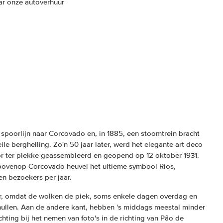
aar onze autoverhuur
spoorlijn naar Corcovado en, in 1885, een stoomtrein bracht
le berghelling. Zo'n 50 jaar later, werd het elegante art deco
r ter plekke geassembleerd en geopend op 12 oktober 1931.
 bovenop Corcovado heuvel het ultieme symbool Rios,
n bezoekers per jaar.
er, omdat de wolken de piek, soms enkele dagen overdag en
ullen. Aan de andere kant, hebben 's middags meestal minder
hting bij het nemen van foto's in de richting van Pão de