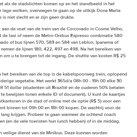
et als de stadslichten komen op en het standbeeld in het
r lage wolken, overwegen te gaan op de uitkijk Dona Marta
is niet slecht en er zijn geen drukte.
 aan de voet van de trein van de Corcovado in Cosme Velho,
t de taxi of neem de Metro-Onibus Expresso combinatie 580
hado of bus lijnen 570, 583 en 584 van Leblon, Ipanema of
nemen de lijnen 180, 422, 497 en 498. Na het bereiken van
an om u te brengen tot de ingang. De shuttle van kosten R$ 25
 het bereiken van de top is de kabelspoorweg trein, oplopend
derige vegetatie. Het werkt 365d/a 08h 00 - 19h 00 elke 30
 R 51 dollar (studenten uit Brazilië en de ouderen 50% betalen
te bewijzen tonen enkele ID of document). U kunt de kaartjes
ostkantoren in de stad of online met de optie (R$ 5) voor een
ent binnen tot 09h 00 en 18h 00 kopen. De wachtrij voor de
ij lang krijgen. Probeer te gaan wanneer de ochtend coach
n (en de vele toeristen hun lunch hebben) of in de middag.
en veilige dienst van de Minibus. Deze kunnen worden