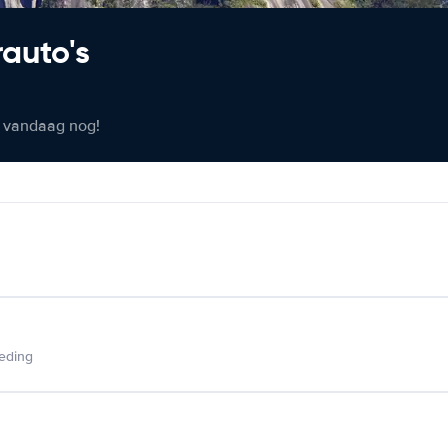
rauto's
er vandaag nog!
ieding