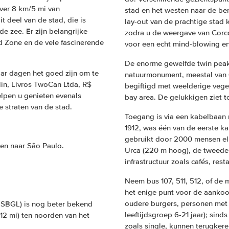
over 8 km/5 mi van
stad en het westen naar de be
t deel van de stad, die is
lay-out van de prachtige stad 
e zee. Er zijn belangrijke
zodra u de weergave van Corc
d Zone en de vele fascinerende
voor een echt mind-blowing er
De enorme gewelfde twin peak
aar dagen het goed zijn om te
natuurmonument, meestal van 6
lin, Livros TwoCan Ltda, R$
begiftigd met weelderige veget
elpen u genieten evenals
bay area. De gelukkigen ziet t
 straten van de stad.
Toegang is via een kabelbaan
1912, was één van de eerste k
gebruikt door 2000 mensen elk
een naar São Paulo.
Urca (220 m hoog), de tweede 
infrastructuur zoals cafés, res
Neem bus 107, 511, 512, of de 
het enige punt voor de aankoo
oudere burgers, personen met 
, SBGL) is nog beter bekend
leeftijdsgroep 6-21 jaar); sind
(12 mi) ten noorden van het
zoals single, kunnen terugkere