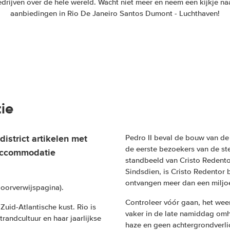
drijven over de hele wereld. Wacht niet meer en neem een kijkje n
aanbiedingen in Rio De Janeiro Santos Dumont - Luchthaven!
ie
district artikelen met
Pedro II beval de bouw van de 
de eerste bezoekers van de stei
 accommodatie
standbeeld van Cristo Redento
Sindsdien, is Cristo Redentor
ontvangen meer dan een miljoe
doorverwijspagina).
Controleer vóór gaan, het we
Zuid-Atlantische kust. Rio is
vaker in de late namiddag omh
andcultuur en haar jaarlijkse
haze en geen achtergrondverlic