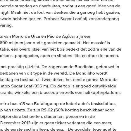
roemde stranden en daarbuiten, zodat u een goed idee van de
krijgt. Maak niet de fout van denken die u genoeg hebt gezien,
ovado hebben gezien. Probeer Sugar Loaf bij zonsondergang
varing.
s van Morro da Urca en Pão de Açúcar zijn een
00 miljoen jaar oude granieten gemaakt. Het massief is
atie, een overblijfsel van het bos bedekt dat zodra alle van de
oekans, papegaaien, apen en vlinders flitsten door de bomen.
 met prachtig uitzicht. De zogenaamde Bondinho, gebouwd in
abelbanen van dit type in de wereld. De Bondinho wordt
e dag en bestaat uit twee delen: het eerste gonna Morro da
atop Sugar Loaf (396 m). Op de top is er goed ontwikkelde
taurants, winkels, een bioscoop en zelfs een helikopterplatform.
metro bus 513 van Botafogo op de kabel auto's basisstation,
p van tickets. Ze zijn R$ 62 (50% korting beschikbaar voor
bijzondere behoeften, studenten, personen in de
s December 2013 zijn er geen ticket varianten die een meer,
n, de eerste sectie alleen, de enz... De gondels, tegemoet te