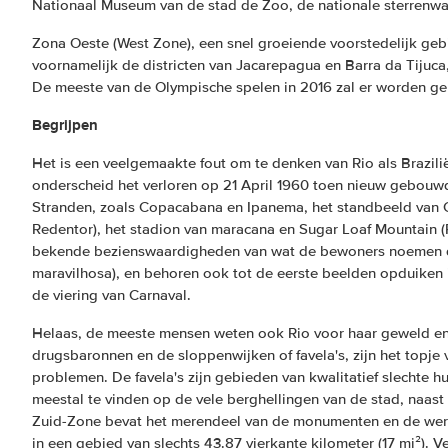
Nationaal Museum van de stad de Zoo, de nationale sterrenwa
Zona Oeste (West Zone), een snel groeiende voorstedelijk geb
voornamelijk de districten van Jacarepagua en Barra da Tijuca,
De meeste van de Olympische spelen in 2016 zal er worden ge
Begrijpen
Het is een veelgemaakte fout om te denken van Rio als Brazilië
onderscheid het verloren op 21 April 1960 toen nieuw gebouwd
Stranden, zoals Copacabana en Ipanema, het standbeeld van Ch
Redentor), het stadion van maracana en Sugar Loaf Mountain (P
bekende bezienswaardigheden van wat de bewoners noemen d
maravilhosa), en behoren ook tot de eerste beelden opduiken i
de viering van Carnaval.
Helaas, de meeste mensen weten ook Rio voor haar geweld en 
drugsbaronnen en de sloppenwijken of favela's, zijn het topje 
problemen. De favela's zijn gebieden van kwalitatief slechte h
meestal te vinden op de vele berghellingen van de stad, naas
Zuid-Zone bevat het merendeel van de monumenten en de wer
in een gebied van slechts 43.87 vierkante kilometer (17 mi²). V