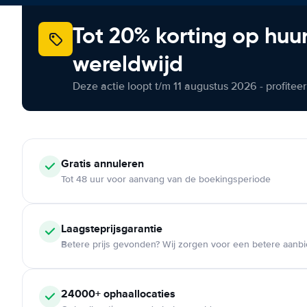
Tot 20% korting op huu
wereldwijd
Deze actie loopt t/m 11 augustus 2026 - profite
Gratis annuleren
Tot 48 uur voor aanvang van de boekingsperiode
Laagsteprijsgarantie
Betere prijs gevonden? Wij zorgen voor een betere aanb
24000+ ophaallocaties