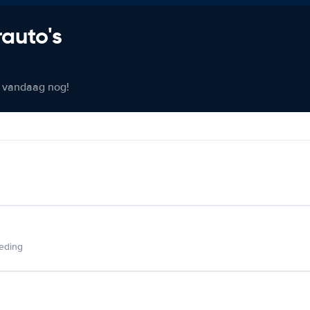
rauto's
er vandaag nog!
ieding