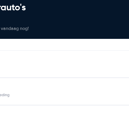
rauto's
er vandaag nog!
ieding