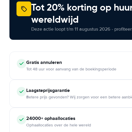
Tot 20% korting op huu
wereldwijd
Deze actie loopt t/m 11 augustus 2026 - profite
Gratis annuleren
Tot 48 uur voor aanvang van de boekingsperiode
Laagsteprijsgarantie
Betere prijs gevonden? Wij zorgen voor een betere aanb
24000+ ophaallocaties
Ophaallocaties over de hele wereld