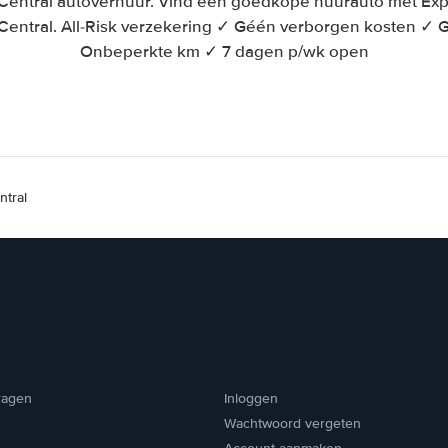
 Central autoverhuur. Vind een goedkope huurauto met Exp
Central. All-Risk verzekering ✓ Géén verborgen kosten ✓ 
Onbeperkte km ✓ 7 dagen p/wk open
ntral
ragen
Inloggen
Wachtwoord vergeten