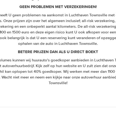
GEEN PROBLEMEN MET VERZEKERINGEN!
heeft U geen problemen na aankomst in Luchthaven Townsville met e
 Onze prijzen zijn over het algemeen inclusief; all-risk verzekering,
zekering en een onbeperkt aantal kilometers. De all-risk verzekeri
 300 en 1500 euro en deze eigen risico kunt U ook afkopen voor een
ook belangrijk is dat U een reservering kunt veranderen of opzegge
ophalen van de auto in Luchthaven Townsville.
BETERE PRIJZEN DAN ALS U DIRECT BOEKT
lumes kunnen wij huurauto's goedkoper aanbieden in Luchthaven 
t autoverhuurbedrijf. Kijk zelf op hun website en U zult zien dat onze
chil kan oplopen tot 40% goedkoper. Wij werken met meer dan 1100
. Wacht niet meer en neem een kijkje naar onze autoverhuur aanbie
Townsville!