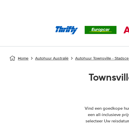
Home
Autohuur Australië
Autohuur Townsville - Stadsc
Townsvil
Vind een goedkope huur
een all-inclusieve pr
selecteer Uw reisdatum