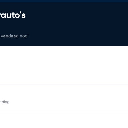
rauto's
er vandaag nog!
ieding