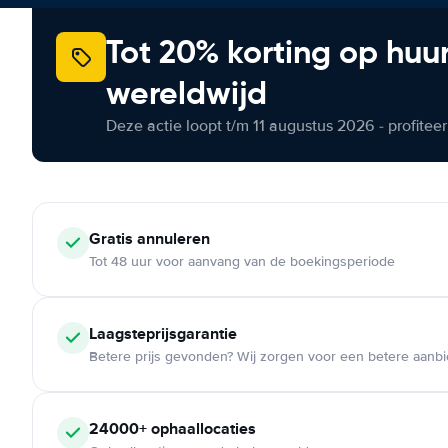
Tot 20% korting op huu
wereldwijd
Deze actie loopt t/m 11 augustus 2026 - profite
Gratis annuleren
Tot 48 uur voor aanvang van de boekingsperiode
Laagsteprijsgarantie
Betere prijs gevonden? Wij zorgen voor een betere aanb
24000+ ophaallocaties