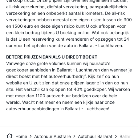
verkoop trucs. Onze prijzen zijn over het algemeen inclusief;
all-risk verzekering, diefstal verzekering, aansprakelijkheids
verzekering en een onbeperkt aantal kilometers. De all-risk
verzekeringen hebben meestal een eigen risico tussen de 300
en 1500 euro en deze eigen risico kunt U ook afkopen voor
een klein bedrag tijdens U boeking online. Wat ook belangrijk
is dat U een reservering kunt veranderen of opzeggen tot 24
uur voor het ophalen van de auto in Ballarat - Luchthaven.
BETERE PRIJZEN DAN ALS U DIRECT BOEKT
Vanwege onze grote volumes kunnen wij huurauto's
goedkoper aanbieden in Ballarat - Luchthaven dan wanneer je
direct boekt met het autoverhuurbedrijf. Kijk zelf op hun
website en U zult zien dat onze prijzen lager zijn dan op hun
site. Het verschil kan oplopen tot 40% goedkoper. Wij werken
met meer dan 1100 autoverhuur bedrijven over de hele
wereld. Wacht niet meer en neem een kijkje naar onze
autoverhuur aanbiedingen in Ballarat - Luchthaven!
Home
Autohuur Australië
Autohuur Ballarat
Ballarat 