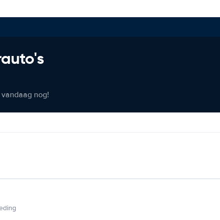
rauto's
er vandaag nog!
ieding