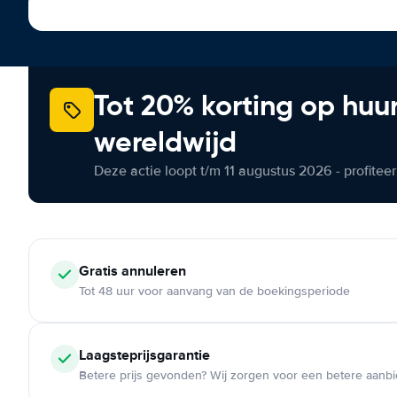
Tot 20% korting op huu
wereldwijd
Deze actie loopt t/m 11 augustus 2026 - profite
Gratis annuleren
Tot 48 uur voor aanvang van de boekingsperiode
Laagsteprijsgarantie
Betere prijs gevonden? Wij zorgen voor een betere aanb