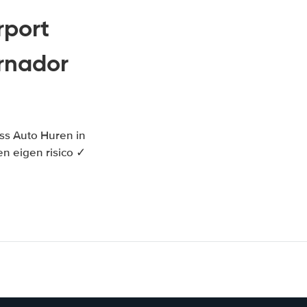
rport
rnador
ss Auto Huren in
n eigen risico ✓